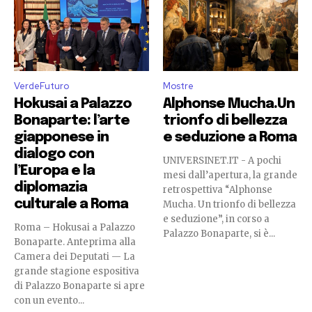
VerdeFuturo
Mostre
Hokusai a Palazzo
Alphonse Mucha.Un
Bonaparte: l’arte
trionfo di bellezza
giapponese in
e seduzione a Roma
dialogo con
UNIVERSINET.IT - A pochi
l’Europa e la
mesi dall’apertura, la grande
diplomazia
retrospettiva “Alphonse
culturale a Roma
Mucha. Un trionfo di bellezza
e seduzione”, in corso a
Roma – Hokusai a Palazzo
Palazzo Bonaparte, si è...
Bonaparte. Anteprima alla
Camera dei Deputati — La
grande stagione espositiva
di Palazzo Bonaparte si apre
con un evento...