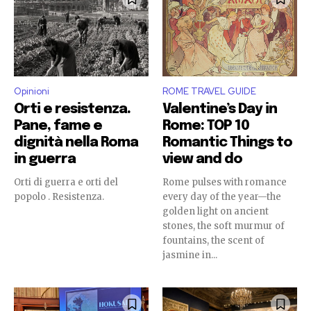
Opinioni
ROME TRAVEL GUIDE
Orti e resistenza.
Valentine’s Day in
Pane, fame e
Rome: TOP 10
dignità nella Roma
Romantic Things to
in guerra
view and do
Orti di guerra e orti del
Rome pulses with romance
popolo . Resistenza.
every day of the year—the
golden light on ancient
stones, the soft murmur of
fountains, the scent of
jasmine in...