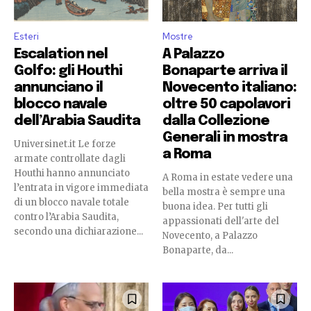
Esteri
Mostre
Escalation nel
A Palazzo
Golfo: gli Houthi
Bonaparte arriva il
annunciano il
Novecento italiano:
blocco navale
oltre 50 capolavori
dell’Arabia Saudita
dalla Collezione
Generali in mostra
Universinet.it Le forze
a Roma
armate controllate dagli
Houthi hanno annunciato
A Roma in estate vedere una
l’entrata in vigore immediata
bella mostra è sempre una
di un blocco navale totale
buona idea. Per tutti gli
contro l’Arabia Saudita,
appassionati dell'arte del
secondo una dichiarazione...
Novecento, a Palazzo
Bonaparte, da...