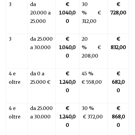
3
da
€
30
€
20.000 a
1.040,0
% €
728,00
25.000
0
312,00
3
da 25.000
€
20
€
a 30.000
1.040,0
% €
832,00
0
208,00
4 e
da 0 a
€
45 %
€
oltre
25.000 €
1.240,0
€ 558,00
682,0
0
0
4 e
da 25.000
€
30 %
€
oltre
a 30.000
1.240,0
€ 372,00
868,0
0
0