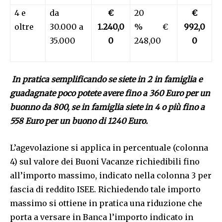
4 e
da
€
20
€
oltre
30.000 a
1.240,0
% €
992,0
35.000
0
248,00
0
In pratica semplificando se siete in 2 in famiglia e
guadagnate poco potete avere fino a 360 Euro per un
buonno da 800, se in famiglia siete in 4 o più fino a
558 Euro per un buono di 1240 Euro.
L’agevolazione si applica in percentuale (colonna
4) sul valore dei Buoni Vacanze richiedibili fino
all’importo massimo, indicato nella colonna 3 per
fascia di reddito ISEE. Richiedendo tale importo
massimo si ottiene in pratica una riduzione che
porta a versare in Banca l’importo indicato in