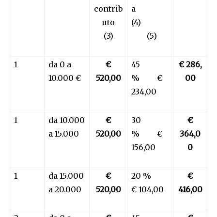
contrib
a
uto
(4)
(3)
(5)
1
da 0 a
€
45
€ 286,
10.000 €
520,00
% €
00
234,00
1
da 10.000
€
30
€
a 15.000
520,00
% €
364,0
156,00
0
1
da 15.000
€
20 %
€
a 20.000
520,00
€ 104,00
416,00