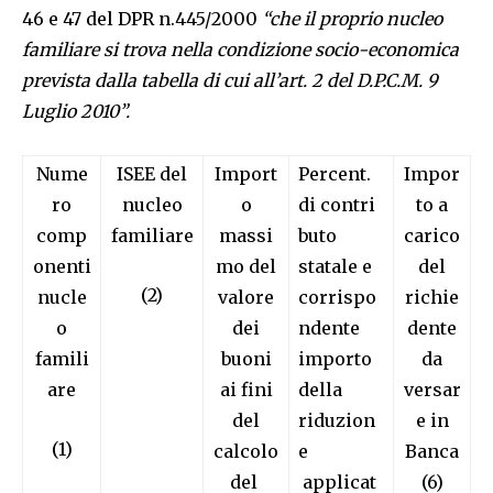
46 e 47 del DPR n.445/2000
“che il proprio nucleo
familiare si trova nella condizione socio-economica
prevista dalla tabella di cui all’art. 2 del D.P.C.M. 9
Luglio 2010”.
Nume
ISEE del
Import
Percent.
Impor
ro
nucleo
o
di contri
to a
comp
familiare
massi
buto
carico
onenti
mo del
statale e
del
(2)
nucle
valore
corrispo
richie
o
dei
ndente
dente
famili
buoni
importo
da
are
ai fini
della
versar
del
riduzion
e in
(1)
calcolo
e
Banca
del
applicat
(6)