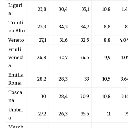
Liguri
23,8
30,4
35,1
10,8
1.4
a
Trenti
22,3
34,2
34,7
8,8
8
no Alto
Veneto
27,1
31,6
32,5
8,8
4.0
Friuli
Venezi
24,8
30,7
34,5
9,9
1.0
a
Emilia
28,2
28,3
33
10,5
3.6
Roma
Tosca
30
28,4
30,9
10,8
3.1
na
Umbri
27,2
26,3
35,5
11
7
a
March