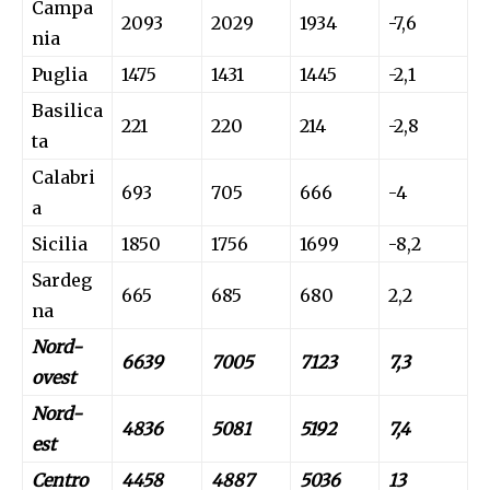
Campa
2093
2029
1934
-7,6
nia
Puglia
1475
1431
1445
-2,1
Basilica
221
220
214
-2,8
ta
Calabri
693
705
666
-4
a
Sicilia
1850
1756
1699
-8,2
Sardeg
665
685
680
2,2
na
Nord-
6639
7005
7123
7,3
ovest
Nord-
4836
5081
5192
7,4
est
Centro
4458
4887
5036
13