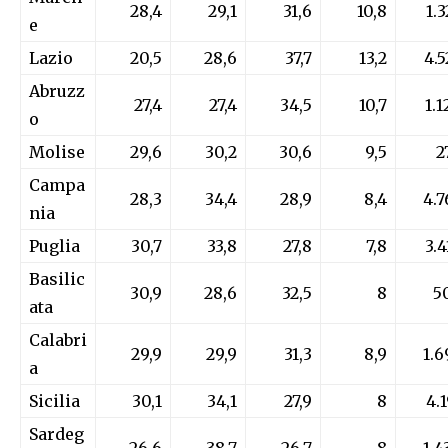
28,4
29,1
31,6
10,8
1.3
e
Lazio
20,5
28,6
37,7
13,2
4.5
Abruzz
27,4
27,4
34,5
10,7
1.1
o
Molise
29,6
30,2
30,6
9,5
2
Campa
28,3
34,4
28,9
8,4
4.7
nia
Puglia
30,7
33,8
27,8
7,8
3.4
Basilic
30,9
28,6
32,5
8
5
ata
Calabri
29,9
29,9
31,3
8,9
1.6
a
Sicilia
30,1
34,1
27,9
8
4.1
Sardeg