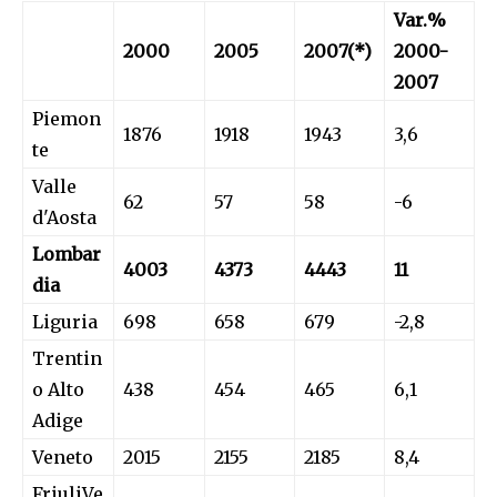
Var.%
2000
2005
2007(*)
2000-
2007
Piemon
1876
1918
1943
3,6
te
Valle
62
57
58
-6
d'Aosta
Lombar
4003
4373
4443
11
dia
Liguria
698
658
679
-2,8
Trentin
o Alto
438
454
465
6,1
Adige
Veneto
2015
2155
2185
8,4
FriuliVe