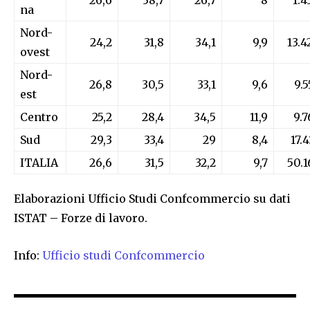
26,6
38,7
26,7
8
1.4
na
Nord-
24,2
31,8
34,1
9,9
13.4
ovest
Nord-
26,8
30,5
33,1
9,6
9.5
est
Centro
25,2
28,4
34,5
11,9
9.7
Sud
29,3
33,4
29
8,4
17.4
ITALIA
26,6
31,5
32,2
9,7
50.1
Elaborazioni Ufficio Studi Confcommercio su dati
ISTAT – Forze di lavoro.
Info:
Ufficio studi Confcommercio