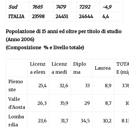
Sud
7665
7479
7292
-4,9
ITALIA
23598
24451
24644
4,4
Popolazione di 15 anni ed oltre per titolo di studio
(Anno 2006)
(Composizione % e livello totale)
Licenz
Licenz
Diplo
TOT
Laurea
a elem
a medi
ma
E (mi
Piemo
25,4
32,6
33
8,9
3.7
nte
Valle
26,3
35,9
29
8,7
1
d'Aosta
Lomba
23,6
31,7
34,5
10,2
8.1
rdia