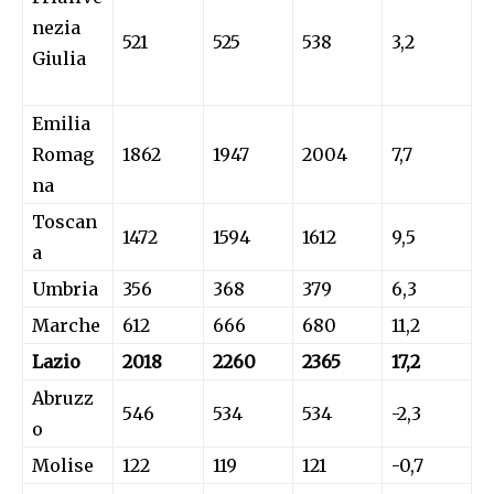
nezia
521
525
538
3,2
Giulia
Emilia
Romag
1862
1947
2004
7,7
na
Toscan
1472
1594
1612
9,5
a
Umbria
356
368
379
6,3
Marche
612
666
680
11,2
Lazio
2018
2260
2365
17,2
Abruzz
546
534
534
-2,3
o
Molise
122
119
121
-0,7