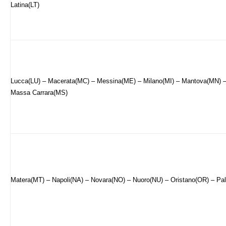
Latina(LT)
Lucca(LU) – Macerata(MC) – Messina(ME) – Milano(MI) – Mantova(MN)
Massa Carrara(MS)
Matera(MT) – Napoli(NA) – Novara(NO) – Nuoro(NU) – Oristano(OR) – Pa