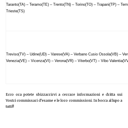
Taranto(TA) – Teramo(TE) – Trento(TN) – Torino(TO) – Trapani(TP) – Tern
Trieste(TS)
Treviso(TV) – Udine(UD) – Varese(VA) – Verbano Cusio Ossola(VB) – Verc
Venezia(VE) – Vicenza(VI) – Verona(VR) – Viterbo(VT) – Vibo Valentia(V
Ecco ora potete sbizzarrirvi a cercare informazioni e dritta sui
Vostri commissari d’esame e le loro commissioni. In bocca al lupo a
tutti!!