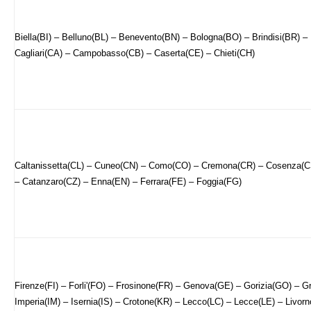
Biella(BI) – Belluno(BL) – Benevento(BN) – Bologna(BO) – Brindisi(BR) –
Cagliari(CA) – Campobasso(CB) – Caserta(CE) – Chieti(CH)
Caltanissetta(CL) – Cuneo(CN) – Como(CO) – Cremona(CR) – Cosenza(C
– Catanzaro(CZ) – Enna(EN) – Ferrara(FE) – Foggia(FG)
Firenze(FI) – Forli'(FO) – Frosinone(FR) – Genova(GE) – Gorizia(GO) – G
Imperia(IM) – Isernia(IS) – Crotone(KR) – Lecco(LC) – Lecce(LE) – Livorno