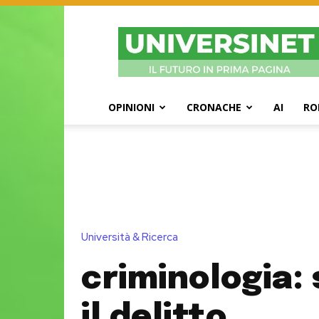
UniversiNet
Magazine
OPINIONI
CRONACHE
AI
RO
Università & Ricerca
criminologia:
il delitto