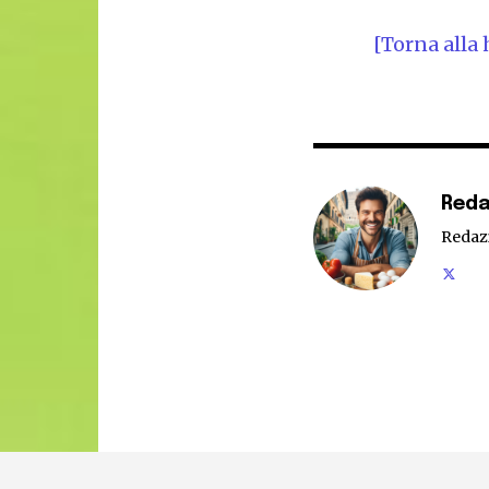
[Torna all
Reda
Redaz