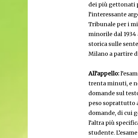
dei più gettonati 
l’interessante arg
Tribunale per i m
minorile dal 1934 
storica sulle sen
Milano a partire da
All’appello:
l’esam
trenta minuti, e n
domande sul testo 
peso soprattutto 
domande, di cui g
l’altra più specif
studente. L’esame 