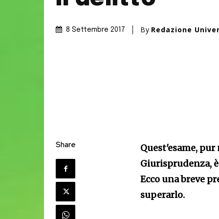
By
Redazione Unive
8 Settembre 2017
Share
Quest'esame, pur 
Giurisprudenza, è
Ecco una breve pr
superarlo.