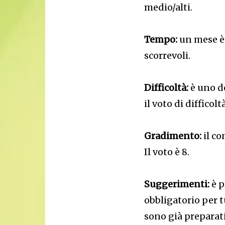
medio/alti.
Tempo:
un mese è 
scorrevoli.
Difficoltà:
è uno d
il voto di difficol
Gradimento:
il co
Il voto è 8.
Suggerimenti:
è p
obbligatorio per t
sono già preparati