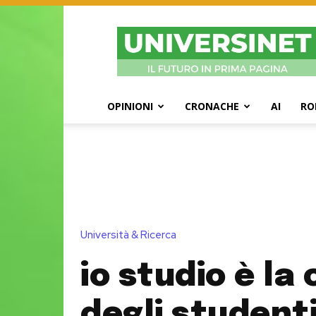
UniversiNet
Magazine
OPINIONI
CRONACHE
AI
RO
Università & Ricerca
io studio è la
degli student