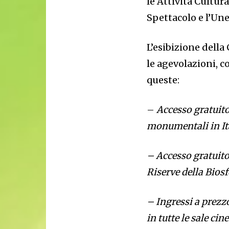
le Attività Cultura
Spettacolo e l’Une
L’esibizione della
le agevolazioni, c
queste:
–
Accesso gratuito 
monumentali in Ita
– Accesso gratuito 
Riserve della Biosfe
– Ingressi a prezz
in tutte le sale ci