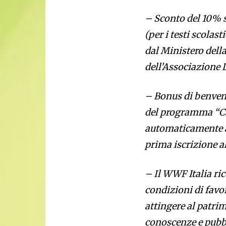
– Sconto del 10% su
(per i testi scolas
dal Ministero della
dell’Associazione L
– Bonus di benvenu
del programma “Car
automaticamente ac
prima iscrizione al
– Il WWF Italia ri
condizioni di favor
attingere al patrim
conoscenze e pubbl