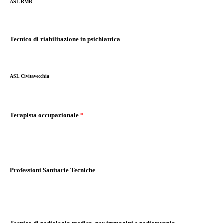
ASL RMB
Tecnico di riabilitazione in psichiatrica
ASL Civitavecchia
Terapista occupazionale
*
Professioni Sanitarie Tecniche
Tecnico di radiologia medica, per immagini e radioterapia