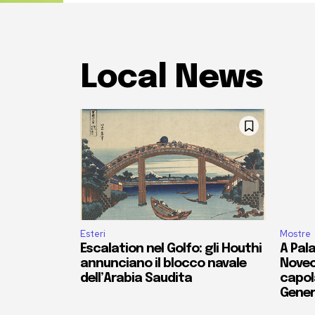
Local News
Esteri
Mostre
Escalation nel Golfo: gli Houthi
A Pala
annunciano il blocco navale
Novec
dell’Arabia Saudita
capola
Gener