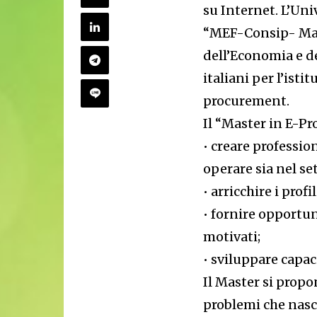
su Internet. L’Uni
“MEF-Consip- Mas
dell’Economia e de
italiani per l’ist
procurement.
Il “Master in E-Pr
• creare professio
operare sia nel se
• arricchire i prof
• fornire opportun
motivati;
• sviluppare capa
Il Master si propo
problemi che nasc