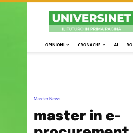
UniversiNet
Magazine
OPINIONI
CRONACHE
AI
RO
Master News
master in e-
procurement