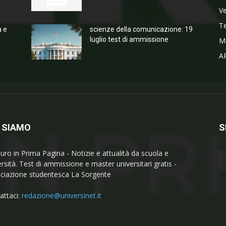
V
T
a e
scienze della comunicazione: 19
luglio test di ammissione
M
A
 SIAMO
S
turo in Prima Pagina - Notizie e attualità da scuola e
ersità. Test di ammissione e master universitari gratis -
ciazione studentesca La Sorgente
attaci:
redazione@universinet.it