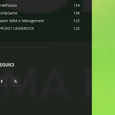
erdeFuturo
134
ech&Game
128
aster MBA e Management
123
PPUNTI UNIVERSITA'
123
EGUICI