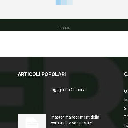
foot top
ARTICOLI POPOLARI
C
Ingegneria Chimica
Un
M
S
T
master management della
comunicazione sociale
Bo