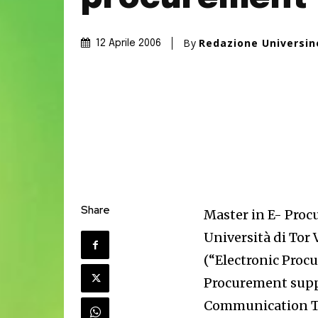
By
Redazione Universi
12 Aprile 2006
Share
Master in E- Pro
Università di Tor
(“Electronic Proc
Procurement supp
Communication Te