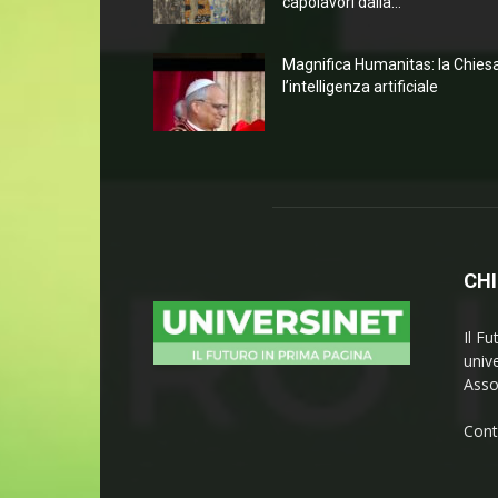
capolavori dalla...
Magnifica Humanitas: la Chies
l’intelligenza artificiale
CHI
Il Fu
univ
Asso
Cont