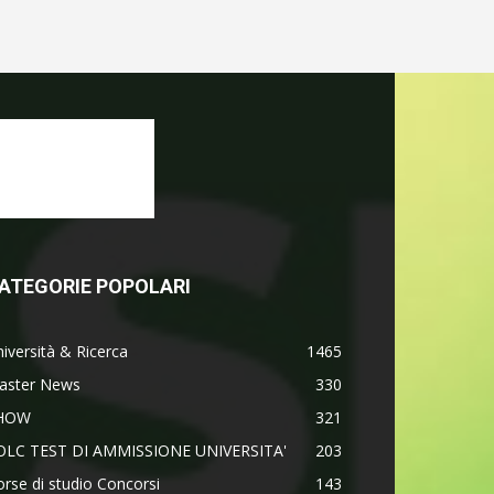
ATEGORIE POPOLARI
iversità & Ricerca
1465
aster News
330
HOW
321
OLC TEST DI AMMISSIONE UNIVERSITA'
203
rse di studio Concorsi
143