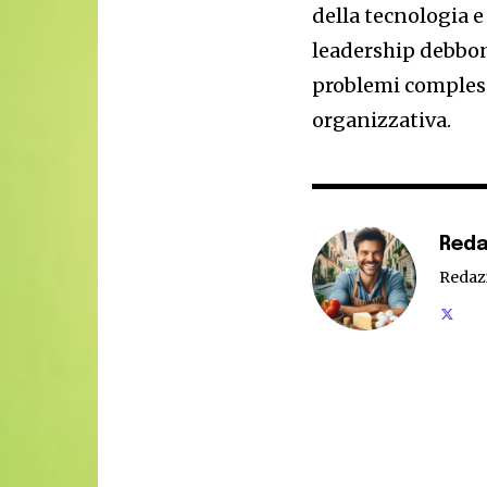
della tecnologia e 
leadership debbon
problemi compless
organizzativa.
Reda
Redaz