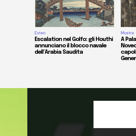
Esteri
Mostre
Escalation nel Golfo: gli Houthi
A Pala
annunciano il blocco navale
Novec
dell’Arabia Saudita
capola
Gener