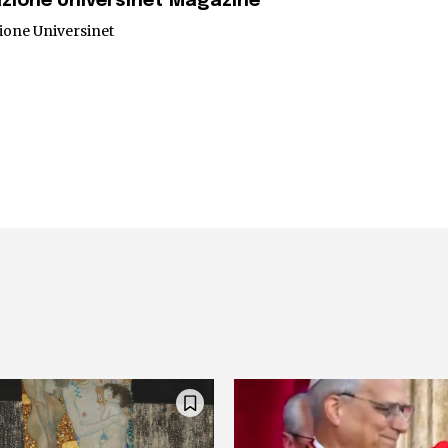
zione Universinet Magazine
ione Universinet