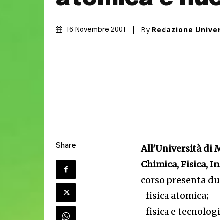
By
Redazione Unive
16 Novembre 2001
Share
All'Università di 
Chimica, Fisica, I
corso presenta due
-fisica atomica;
-fisica e tecnolog