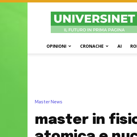
UniversiNet
Magazine
OPINIONI
CRONACHE
AI
RO
Master News
master in fisi
atomica e nu