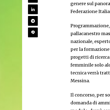
genere sul panora
Federazione Italia
Programmazione, c
pallacanestro masc
nazionale, espert
per la formazione 
progetti di ricerc
femminile solo alc
tecnica verrà trat
Messina.
Il concorso, per so
domanda di ammiss