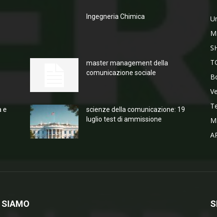
Ingegneria Chimica
Un
M
S
T
master management della
comunicazione sociale
Bo
V
T
a e
scienze della comunicazione: 19
luglio test di ammissione
M
A
 SIAMO
S