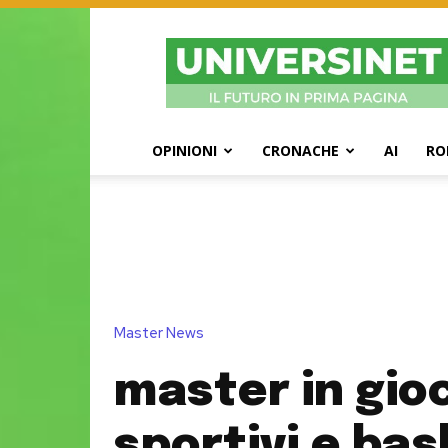
UniversiNet
Magazine
OPINIONI
CRONACHE
AI
RO
Master News
master in gio
sportivi e bas