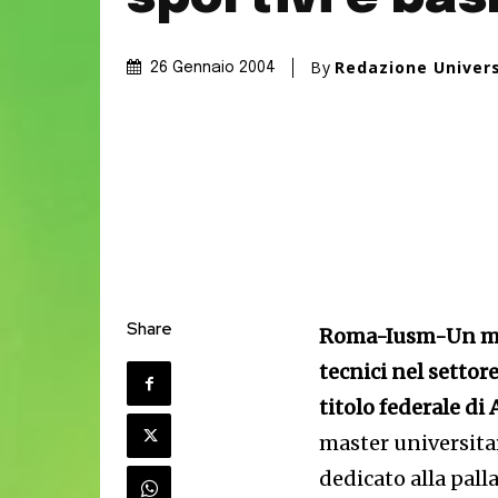
By
Redazione Univer
26 Gennaio 2004
Share
Roma-Iusm-Un mast
tecnici nel settor
titolo federale di
master universitar
dedicato alla pall