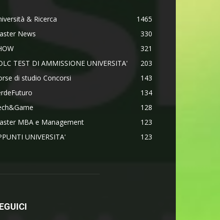
iversità & Ricerca
1465
aster News
330
HOW
321
OLC TEST DI AMMISSIONE UNIVERSITA'
203
rse di studio Concorsi
143
erdeFuturo
134
ech&Game
128
aster MBA e Management
123
PPUNTI UNIVERSITA'
123
EGUICI