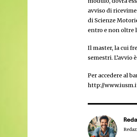
modulo, dovrà ess
avviso di ricevime
di Scienze Motori
entro e non oltre 
Il master, la cui f
semestri. L’avvio 
Per accedere al b
http://www.iusm.i
Reda
Redaz