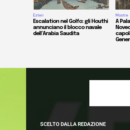
Esteri
Mostre
Escalation nel Golfo: gli Houthi
A Pala
annunciano il blocco navale
Novec
dell’Arabia Saudita
capola
Gener
SCELTO DALLA REDAZIONE