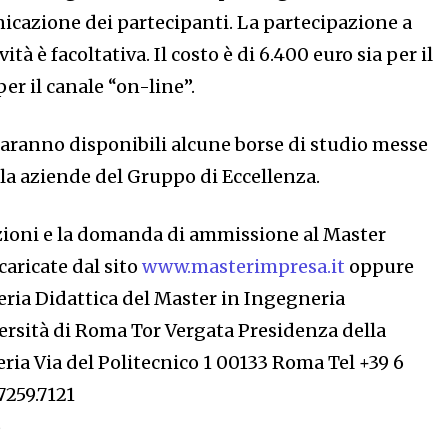
icazione dei partecipanti. La partecipazione a
ità è facoltativa. Il costo è di 6.400 euro sia per il
per il canale “on-line”.
ranno disponibili alcune borse di studio messe
lla aziende del
Gruppo di Eccellenza
.
zioni e la domanda di ammissione al Master
aricate dal sito
www.masterimpresa.it
oppure
eria Didattica del Master in Ingegneria
rsità di Roma Tor Vergata Presidenza della
eria Via del Politecnico 1 00133 Roma
Tel +39 6
7259.7121
6