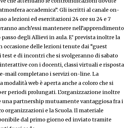
ive che attenuano le controindicazioni dovute
“atmosfera accademica”. Gli iscritti al canale on-
so a lezioni ed esercitazioni 24 ore su 24 e 7
ovranno anch’essi mantenere nell’apprendimento
o passo degli Allievi in aula. E’ prevista inoltre la
n occasione delle lezioni tenute dai “guest
i test e di incontri che si svolgeranno di sabato
nterattive con i docenti, classi virtuali e risposta
a e-mail completano i servizi on-line. La
a modalità web è aperta anche a coloro che si
 per periodi prolungati. L’organizzazione inoltre
e una partnership mutuamente vantaggiosa fra i
ro organizzazioni e la Scuola. Il materiale
ponibile dal primo giorno ed inviato tramite