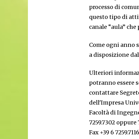
processo di comun
questo tipo di attiv
canale “aula” che 
Come ogni anno sa
a disposizione da
Ulteriori informa
potranno essere sc
contattare
Segret
dell'Impresa
Unive
Facoltà di Ingegn
7259.7302 oppure 
Fax +39 6 7259.711