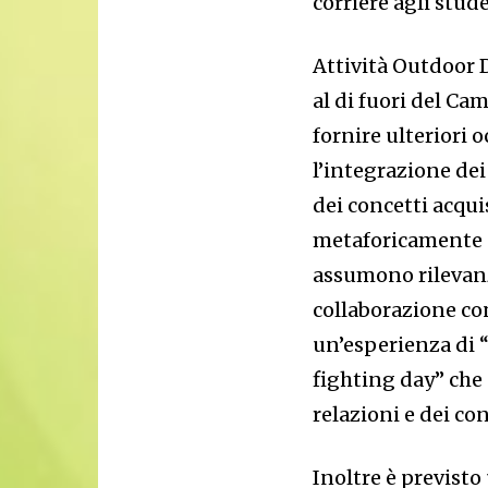
corriere agli stude
Attività Outdoor 
al di fuori del Ca
fornire ulteriori 
l’integrazione dei
dei concetti acqui
metaforicamente s
assumono rilevanz
collaborazione con
un’esperienza di “
fighting day” che
relazioni e dei con
Inoltre è previsto