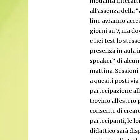
modalità interatt
all’assenza della 
line avranno acces
giorni su 7, ma d
e nei test lo stess
presenza in aula i
speaker”, di alcun
mattina. Sessioni i
a quesiti posti vi
partecipazione all
trovino all'estero
consente di crear
partecipanti, le lo
didattico sarà dis