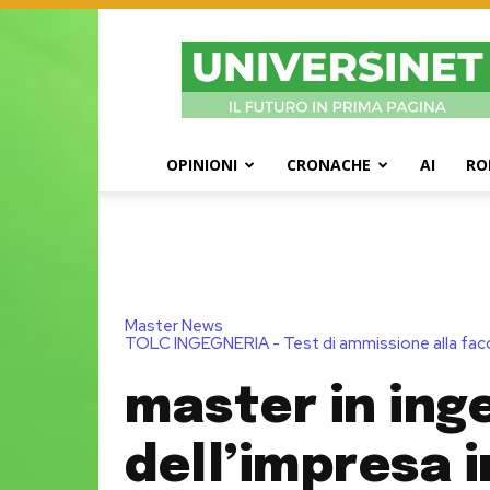
UniversiNet
Magazine
OPINIONI
CRONACHE
AI
RO
Master News
TOLC INGEGNERIA - Test di ammissione alla facol
master in ing
dell’impresa i