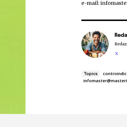
e-mail: infomast
Reda
Redaz
controindic
Topics
infomaster@master