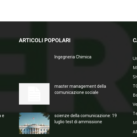
ARTICOLI POPOLARI
C
Ingegneria Chimica
Un
M
S
T
master management della
comunicazione sociale
Bo
V
T
a e
scienze della comunicazione: 19
luglio test di ammissione
M
A