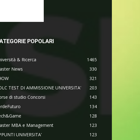
ATEGORIE POPOLARI
iversità & Ricerca
1465
aster News
330
HOW
321
OLC TEST DI AMMISSIONE UNIVERSITA'
203
rse di studio Concorsi
143
erdeFuturo
134
ech&Game
128
aster MBA e Management
123
PPUNTI UNIVERSITA'
123