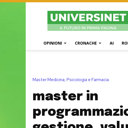
UniversiNet
Magazine
OPINIONI
CRONACHE
AI
RO
Master Medicina, Psicologia e Farmacia
master in
programmazi
gestione, val