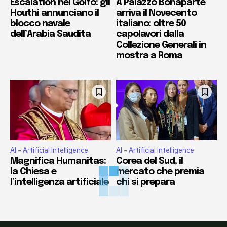
Escalation nel Golfo: gli
A Palazzo Bonaparte
Houthi annunciano il
arriva il Novecento
blocco navale
italiano: oltre 50
dell’Arabia Saudita
capolavori dalla
Collezione Generali in
mostra a Roma
AI - Artificial Intelligence
AI - Artificial Intelligence
Magnifica Humanitas:
Corea del Sud, il
la Chiesa e
mercato che premia
l’intelligenza artificiale
chi si prepara