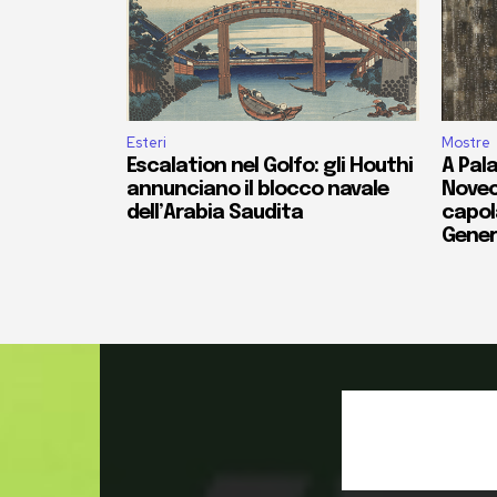
Esteri
Mostre
Escalation nel Golfo: gli Houthi
A Pala
annunciano il blocco navale
Novec
dell’Arabia Saudita
capola
Gener