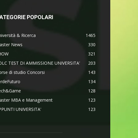
ATEGORIE POPOLARI
iversità & Ricerca
1465
aster News
330
HOW
321
OLC TEST DI AMMISSIONE UNIVERSITA'
203
rse di studio Concorsi
143
erdeFuturo
134
ech&Game
128
aster MBA e Management
123
PPUNTI UNIVERSITA'
123