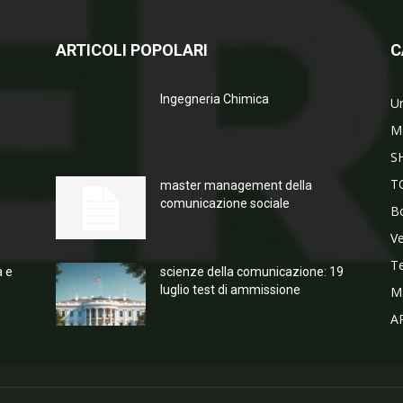
ARTICOLI POPOLARI
C
Ingegneria Chimica
Un
M
S
T
master management della
comunicazione sociale
Bo
V
T
a e
scienze della comunicazione: 19
luglio test di ammissione
M
A