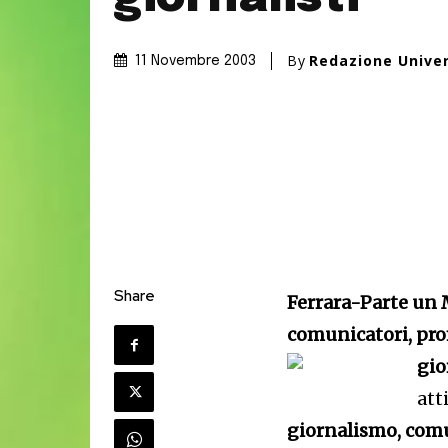
By
Redazione Unive
11 Novembre 2003
Share
Ferrara-Parte un M
comunicatori, prom
gio
att
giornalismo, comu