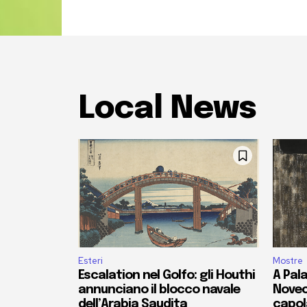
Local News
Esteri
Mostre
Escalation nel Golfo: gli Houthi
A Pala
annunciano il blocco navale
Novec
dell’Arabia Saudita
capola