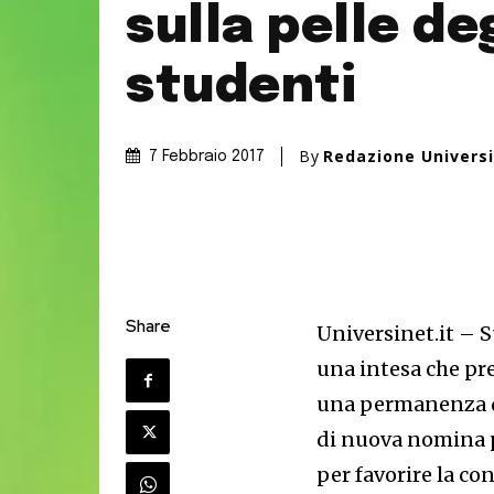
sulla pelle deg
studenti
By
Redazione Univers
7 Febbraio 2017
Share
Universinet.it – Su
una intesa che pr
una permanenza di
di nuova nomina p
per favorire la co