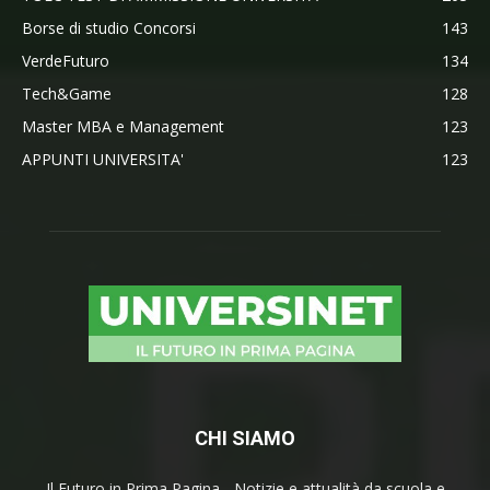
Borse di studio Concorsi
143
VerdeFuturo
134
Tech&Game
128
Master MBA e Management
123
APPUNTI UNIVERSITA'
123
CHI SIAMO
Il Futuro in Prima Pagina - Notizie e attualità da scuola e