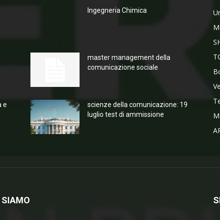
Ingegneria Chimica
Un
M
S
T
master management della
comunicazione sociale
Bo
V
T
a e
scienze della comunicazione: 19
luglio test di ammissione
M
A
 SIAMO
S