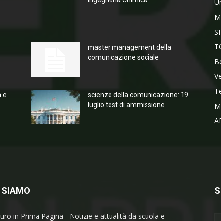
Ingegneria Chimica
Un
M
S
T
master management della
comunicazione sociale
Bo
V
T
a e
scienze della comunicazione: 19
luglio test di ammissione
M
A
 SIAMO
S
turo in Prima Pagina - Notizie e attualità da scuola e