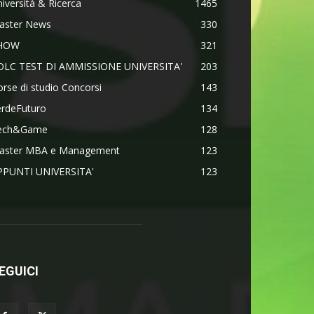
iversità & Ricerca
1465
aster News
330
HOW
321
OLC TEST DI AMMISSIONE UNIVERSITA'
203
rse di studio Concorsi
143
erdeFuturo
134
ech&Game
128
aster MBA e Management
123
PPUNTI UNIVERSITA'
123
EGUICI