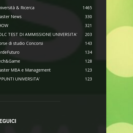
iversità & Ricerca
1465
aster News
330
HOW
321
OLC TEST DI AMMISSIONE UNIVERSITA'
203
rse di studio Concorsi
143
erdeFuturo
134
ech&Game
128
aster MBA e Management
123
PPUNTI UNIVERSITA'
123
EGUICI