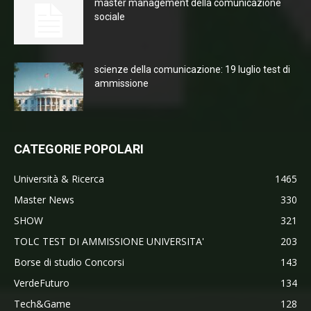
master management della comunicazione
sociale
scienze della comunicazione: 19 luglio test di
ammissione
CATEGORIE POPOLARI
Università & Ricerca
1465
Master News
330
SHOW
321
TOLC TEST DI AMMISSIONE UNIVERSITA'
203
Borse di studio Concorsi
143
VerdeFuturo
134
Tech&Game
128