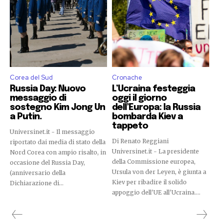
Corea del Sud
Cronache
Russia Day: Nuovo
L’Ucraina festeggia
messaggio di
oggi il giorno
sostegno Kim Jong Un
dell’Europa: la Russia
a Putin.
bombarda Kiev a
tappeto
Universinet.it - Il messaggio
Di Renato Reggiani
riportato dai media di stato della
Universinet.it - La presidente
Nord Corea con ampio risalto, in
della Commissione europea,
occasione del Russia Day,
Ursula von der Leyen, è giunta a
(anniversario della
Kiev per ribadire il solido
Dichiarazione di...
appoggio dell'UE all'Ucraina....