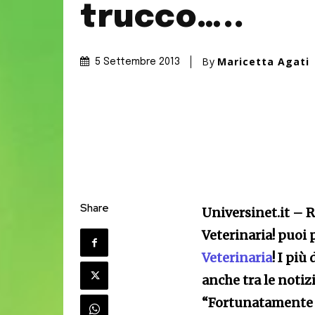
trucco…..
By
Maricetta Agati
5 Settembre 2013
Share
Universinet.it – 
Veterinaria! puoi 
Veterinaria
! I più
anche tra le notizi
“Fortunatamente l