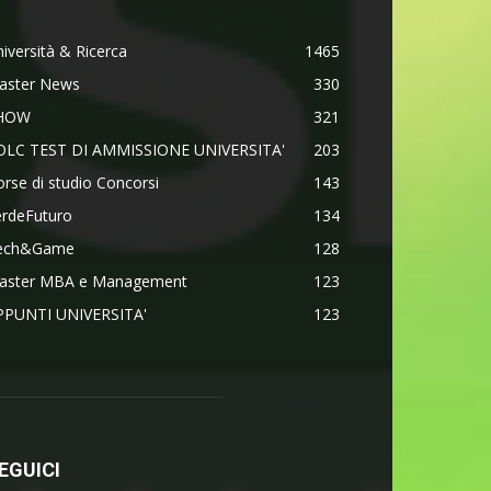
iversità & Ricerca
1465
aster News
330
HOW
321
OLC TEST DI AMMISSIONE UNIVERSITA'
203
rse di studio Concorsi
143
erdeFuturo
134
ech&Game
128
aster MBA e Management
123
PPUNTI UNIVERSITA'
123
EGUICI