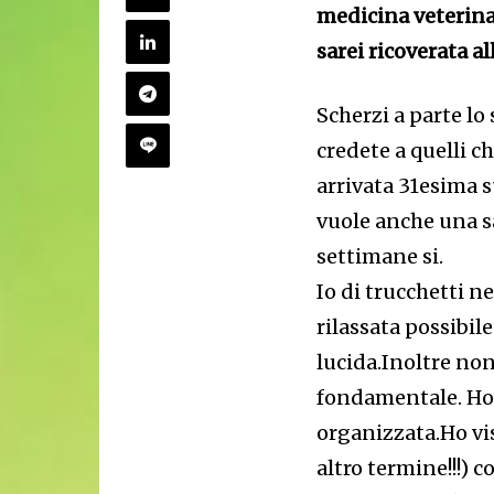
medicina veterinar
sarei ricoverata al
Scherzi a parte l
credete a quelli 
arrivata 31esima su
vuole anche una s
settimane si.
Io di trucchetti ne
rilassata possibil
lucida.Inoltre no
fondamentale. Ho v
organizzata.Ho vi
altro termine!!!) c