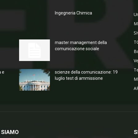
Ingegneria Chimica
Un
M
S
T
master management della
comunicazione sociale
Bo
V
T
a e
scienze della comunicazione: 19
luglio test di ammissione
M
A
 SIAMO
S