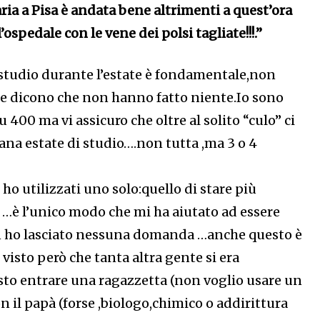
ia a Pisa è andata bene altrimenti a quest’ora
l’ospedale con le vene dei polsi tagliate!!!.”
o studio durante l’estate è fondamentale,non
che dicono che non hanno fatto niente.Io sono
 400 ma vi assicuro che oltre al solito “culo” ci
ana estate di studio….non tutta ,ma 3 o 4
 ho utilizzati uno solo:quello di stare più
e …è l’unico modo che mi ha aiutato ad essere
n ho lasciato nessuna domanda …anche questo è
isto però che tanta altra gente si era
sto entrare una ragazzetta (non voglio usare un
on il papà (forse ,biologo,chimico o addirittura