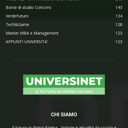
Borse di studio Concorsi
143
VerdeFuturo
134
Tech&Game
128
Master MBA e Management
123
APPUNTI UNIVERSITA'
123
CHI SIAMO
Il Futuro in Prima Pagina - Notizie e attualità da scuola e