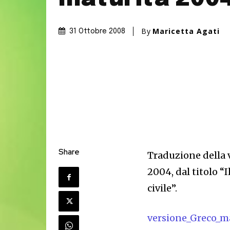
By
Maricetta Agati
31 Ottobre 2008
Share
Traduzione della v
2004, dal titolo 
civile”.
versione_Greco_m