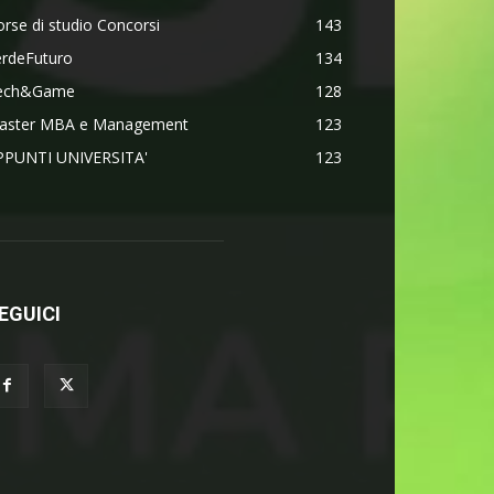
rse di studio Concorsi
143
erdeFuturo
134
ech&Game
128
aster MBA e Management
123
PPUNTI UNIVERSITA'
123
EGUICI