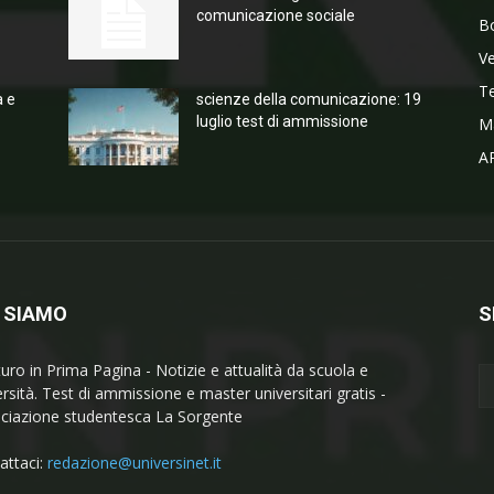
comunicazione sociale
Bo
V
T
a e
scienze della comunicazione: 19
luglio test di ammissione
M
A
 SIAMO
S
turo in Prima Pagina - Notizie e attualità da scuola e
ersità. Test di ammissione e master universitari gratis -
ciazione studentesca La Sorgente
attaci:
redazione@universinet.it