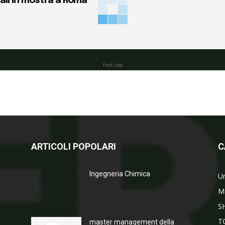
ali in mostra a Roma
foot top
ARTICOLI POPOLARI
C
Ingegneria Chimica
Un
M
S
T
master management della