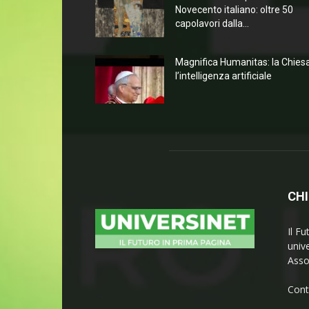
Novecento italiano: oltre 50
capolavori dalla...
Magnifica Humanitas: la Chies
l’intelligenza artificiale
CHI
Il Fu
univ
Asso
Cont