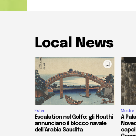
Local News
Esteri
Mostre
Escalation nel Golfo: gli Houthi
A Pala
annunciano il blocco navale
Novec
dell’Arabia Saudita
capola