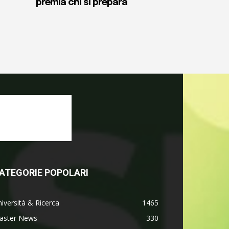
premia chi si prepara
ATEGORIE POPOLARI
iversità & Ricerca
1465
aster News
330