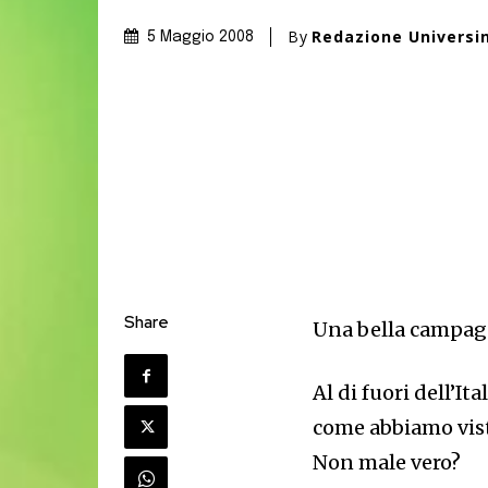
By
Redazione Universi
5 Maggio 2008
Share
Una bella campagna
Al di fuori dell’It
come abbiamo vist
Non male vero?