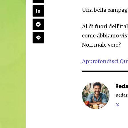
Una bella campagna
Al di fuori dell’It
come abbiamo vist
Non male vero?
Approfondisci Qu
Reda
Redaz