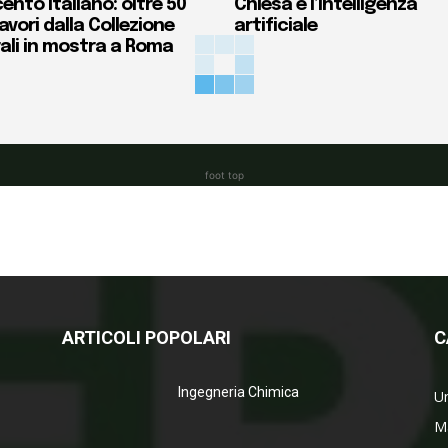
ento italiano: oltre 50
Chiesa e l’intelligenza
vori dalla Collezione
artificiale
ali in mostra a Roma
foot top
ARTICOLI POPOLARI
C
Ingegneria Chimica
Un
M