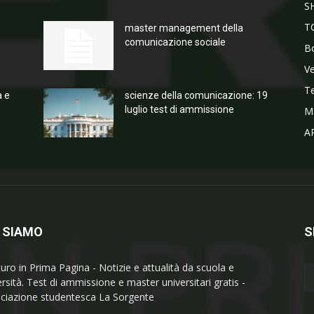
S
T
master management della
comunicazione sociale
Bo
V
T
a e
scienze della comunicazione: 19
luglio test di ammissione
M
A
 SIAMO
S
turo in Prima Pagina - Notizie e attualità da scuola e
ersità. Test di ammissione e master universitari gratis -
ciazione studentesca La Sorgente