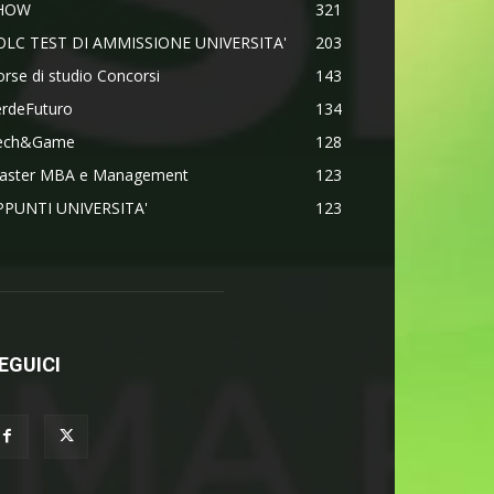
HOW
321
OLC TEST DI AMMISSIONE UNIVERSITA'
203
rse di studio Concorsi
143
erdeFuturo
134
ech&Game
128
aster MBA e Management
123
PPUNTI UNIVERSITA'
123
EGUICI