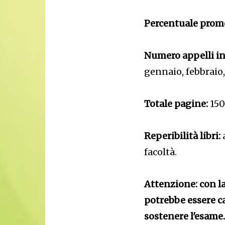
Percentuale promo
Numero appelli i
gennaio, febbraio,
Totale pagine:
150 
Reperibilità libri:
a
facoltà.
Attenzione: con l
potrebbe essere c
sostenere l'esame