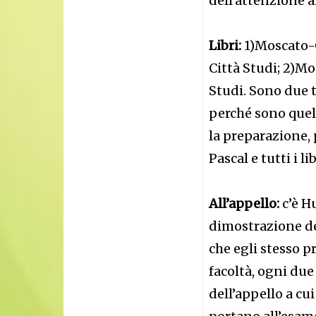
dell’attenzione al
Libri:
1)Moscato-O
Città Studi; 2)M
Studi. Sono due 
perché sono quell
la preparazione, 
Pascal e tutti i l
All’appello:
c’è H
dimostrazione del
che egli stesso 
facoltà, ogni due
dell’appello a cu