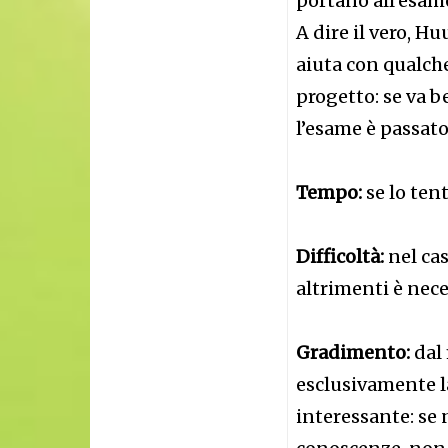
portano all’esame
A dire il vero, H
aiuta con qualch
progetto: se va b
l’esame è passato
Tempo:
se lo tent
Difficoltà:
nel cas
altrimenti è nece
Gradimento:
dal 
esclusivamente la
interessante: se 