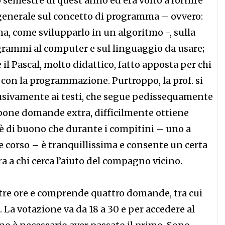
 semestre di quest’anno ed era volto a fornire
generale sul concetto di programma – ovvero:
a, come svilupparlo in un algoritmo -, sulla
grammi al computer e sul linguaggio da usare;
 il Pascal, molto didattico, fatto apposta per chi
 con la programmazione. Purtroppo, la prof. si
lusivamente ai testi, che segue pedissequamente
 pone domande extra, difficilmente ottiene
’è di buono che durante i compitini – uno a
ine corso – è tranquillissima e consente un certa
a a chi cerca l’aiuto del compagno vicino.
tre ore e comprende quattro domande, tra cui
. La votazione va da 18 a 30 e per accedere al