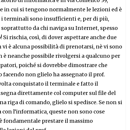
ratorio di Informatica è in via Comelico 39,
le in cui si tengono normalmente le lezioni ed è
i terminali sono insufficienti e, per di più,
 soprattutto da chi naviga su Internet, spesso
 Si rischia, così, di dover aspettare anche due
n vi è alcuna possibilità di prenotarsi, nè vi sono
on è neanche possibile rivolgersi a qualcuno per
rpatori, poiché si dovrebbe dimostrare che
 facendo non glielo ha assegnato il prof.
ta conquistato il terminale e fatto il
nsegna direttamente col computer sul file del
na riga di comando, glielo si spedisce. Se non si
 con l’informatica, queste non sono cose
i è fondamentale prestare il massimo