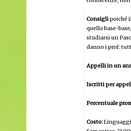
conoscenze, non t
Consigli
poiché i
quello base-base,
studiarsi un Pasc
danno i prof: tut
Appelli in un an
Iscritti per appel
Percentuale prom
Costo:
Linguaggi 