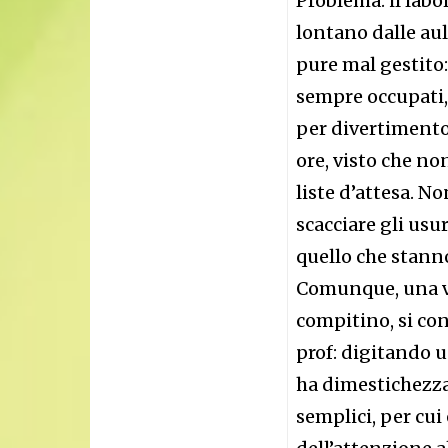
Problema: il labo
lontano dalle au
pure mal gestito: 
sempre occupati,
per divertimento!
ore, visto che no
liste d’attesa. N
scacciare gli usu
quello che stanno
Comunque, una vol
compitino, si co
prof: digitando u
ha dimestichezza
semplici, per cu