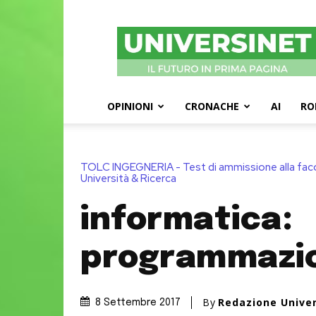
UniversiNet
Magazine
OPINIONI
CRONACHE
AI
RO
TOLC INGEGNERIA - Test di ammissione alla facol
Università & Ricerca
informatica:
programmazio
By
Redazione Unive
8 Settembre 2017