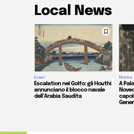
Local News
Esteri
Mostre
Escalation nel Golfo: gli Houthi
A Pala
annunciano il blocco navale
Novec
dell’Arabia Saudita
capola
Gener