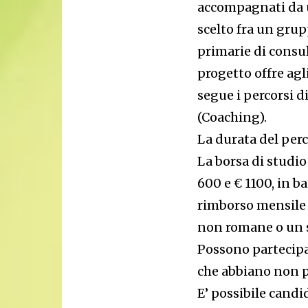
accompagnati da u
scelto fra un grup
primarie di consul
progetto offre agl
segue i percorsi d
(Coaching).
La durata del perc
La borsa di studio
600 e € 1100, in ba
rimborso mensile d
non romane o un se
Possono partecipar
che abbiano non p
E’ possibile candi