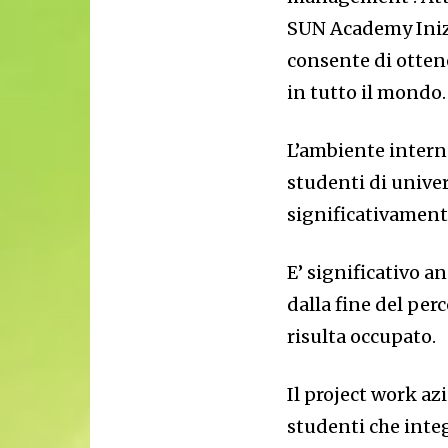
SUN Academy Inizi
consente di otten
in tutto il mondo.
L’ambiente intern
studenti di unive
significativament
E’ significativo a
dalla fine del per
risulta occupato.
Il project work az
studenti che inte