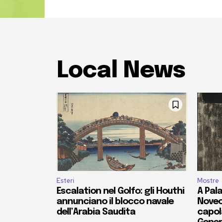
Local News
Esteri
Mostre
Escalation nel Golfo: gli Houthi
A Pala
annunciano il blocco navale
Novec
dell’Arabia Saudita
capola