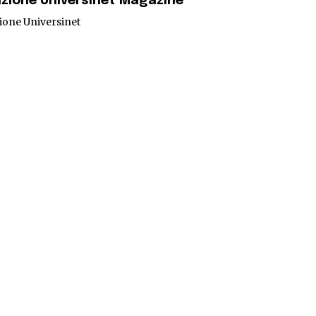
zione Universinet Magazine
ione Universinet