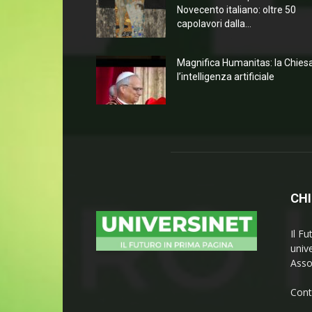
Novecento italiano: oltre 50
capolavori dalla...
Magnifica Humanitas: la Chies
l’intelligenza artificiale
CHI
Il Fu
univ
Asso
Cont