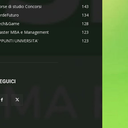
rse di studio Concorsi
143
erdeFuturo
134
ech&Game
128
aster MBA e Management
123
PPUNTI UNIVERSITA'
123
EGUICI