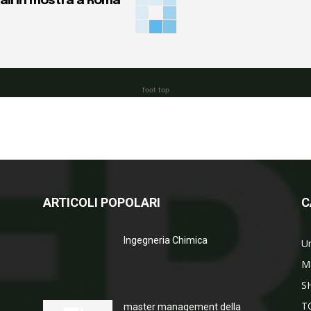
ali in mostra a Roma
foot top
ARTICOLI POPOLARI
C
Ingegneria Chimica
Un
M
S
T
master management della