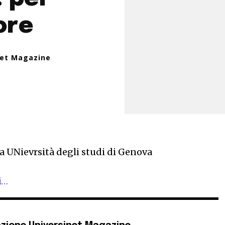
ore
net Magazine
ia UNievrsità degli studi di Genova
i…