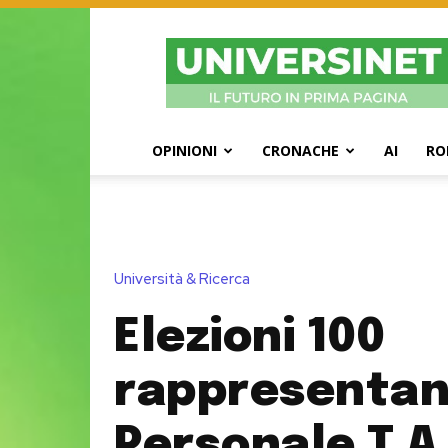
UniversiNet
Magazine
OPINIONI
CRONACHE
AI
RO
Università & Ricerca
Elezioni 100
rappresentan
Personale T.A