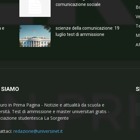
comunicazione sociale
Bo
V
T
a e
scienze della comunicazione: 19
luglio test di ammissione
M
A
 SIAMO
S
turo in Prima Pagina - Notizie e attualità da scuola e
ersità. Test di ammissione e master universitari gratis -
ciazione studentesca La Sorgente
attaci:
redazione@universinet.it