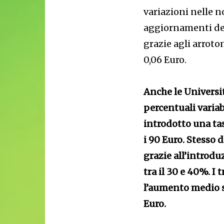
variazioni nelle n
aggiornamenti de
grazie agli arrot
0,06 Euro.
Anche le Universi
percentuali variab
introdotto una tas
i 90 Euro. Stesso 
grazie all’introdu
tra il 30 e 40%. I
l’aumento medio s
Euro.