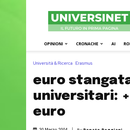
UniversiNet
Magazine
OPINIONI
CRONACHE
AI
RO
Università & Ricerca
Erasmus
euro stangata
universitari: 
euro
By
Renato Reggiani