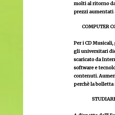
molti al ritorno d
prezzi aumentati 
COMPUTER CO
Per i CD Musicali
gli universitari d
scaricato da Inte
software e tecnolog
contenuti. Aument
perchè la bollett
STUDIARE