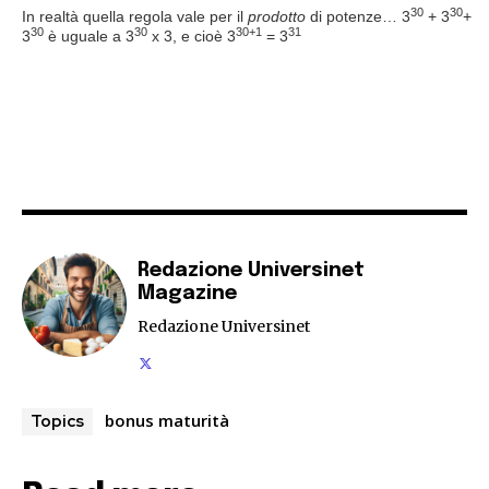
30
30
In realtà quella regola vale per il
prodotto
di potenze… 3
+ 3
+
30
30
30+1
31
3
è uguale a 3
x 3, e cioè 3
= 3
Redazione Universinet
Magazine
Redazione Universinet
bonus maturità
Topics