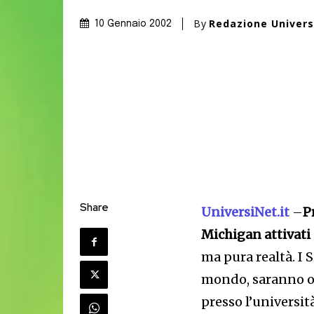
By
Redazione Univer
10 Gennaio 2002
Share
UniversiNet.it
–
P
Michigan attivati 
ma pura realtà. I 
mondo, saranno ogg
presso l’universit