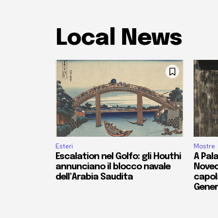
Local News
Esteri
Mostre
Escalation nel Golfo: gli Houthi
A Pala
annunciano il blocco navale
Novec
dell’Arabia Saudita
capola
Gener