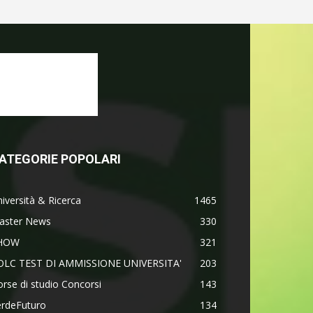
ATEGORIE POPOLARI
iversità & Ricerca
1465
aster News
330
HOW
321
OLC TEST DI AMMISSIONE UNIVERSITA'
203
rse di studio Concorsi
143
erdeFuturo
134