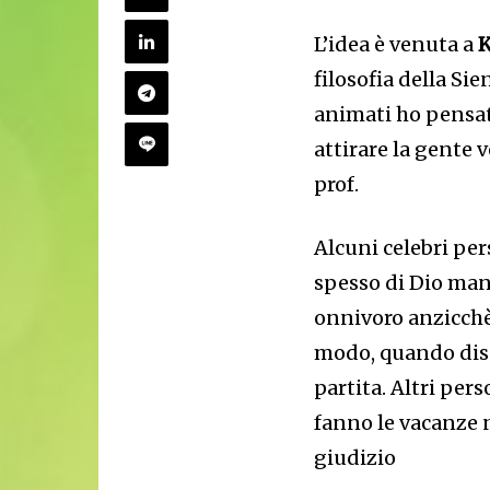
L’idea è venuta a
K
filosofia della S
animati ho pensat
attirare la gente v
prof.
Alcuni celebri pe
spesso di Dio man
onnivoro anzicchè
modo, quando dispe
partita. Altri pe
fanno le vacanze 
giudizio