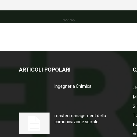
foot top
ARTICOLI POPOLARI
C
Ingegneria Chimica
Un
M
S
T
master management della
comunicazione sociale
Bo
V