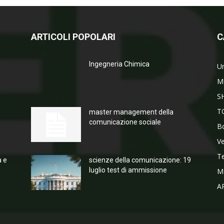
ARTICOLI POPOLARI
C
Ingegneria Chimica
Un
M
S
T
master management della
comunicazione sociale
Bo
V
T
a e
scienze della comunicazione: 19
luglio test di ammissione
M
A