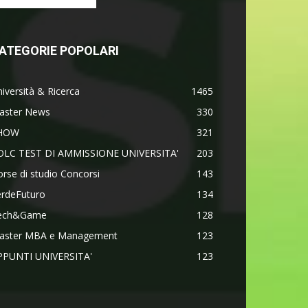
ATEGORIE POPOLARI
iversità & Ricerca
1465
aster News
330
HOW
321
OLC TEST DI AMMISSIONE UNIVERSITA'
203
rse di studio Concorsi
143
erdeFuturo
134
ech&Game
128
aster MBA e Management
123
PPUNTI UNIVERSITA'
123