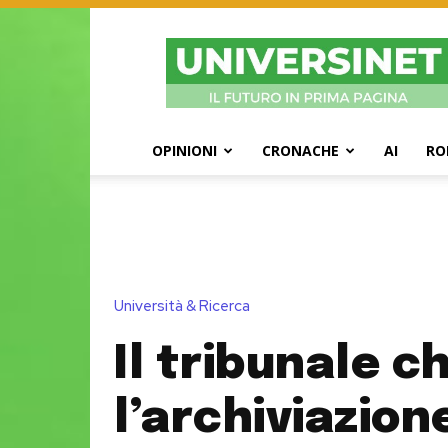
UniversiNet
Magazine
OPINIONI
CRONACHE
AI
RO
Università & Ricerca
Il tribunale c
l’archiviazion