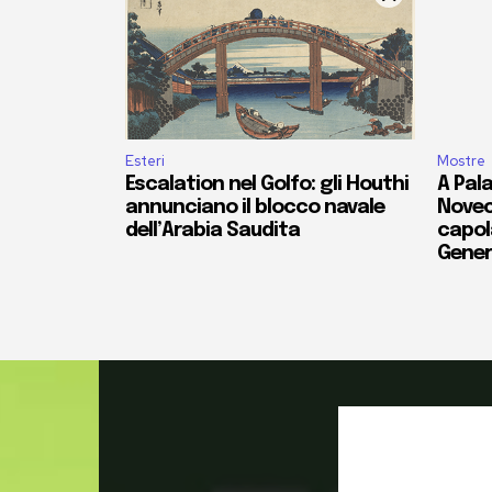
Esteri
Mostre
Escalation nel Golfo: gli Houthi
A Pala
annunciano il blocco navale
Novec
dell’Arabia Saudita
capola
Gener