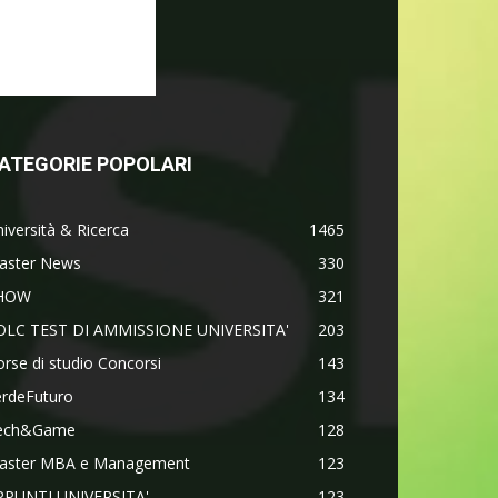
ATEGORIE POPOLARI
iversità & Ricerca
1465
aster News
330
HOW
321
OLC TEST DI AMMISSIONE UNIVERSITA'
203
rse di studio Concorsi
143
erdeFuturo
134
ech&Game
128
aster MBA e Management
123
PPUNTI UNIVERSITA'
123