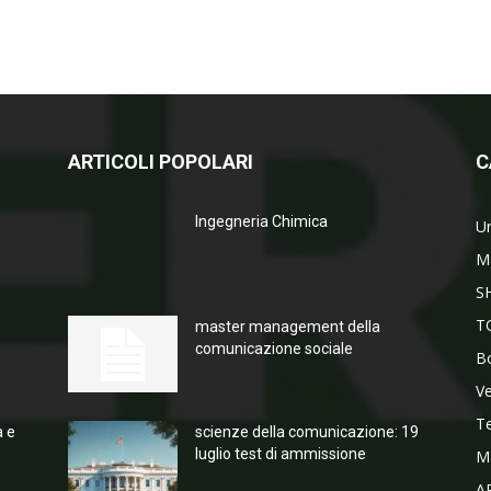
ARTICOLI POPOLARI
C
Ingegneria Chimica
Un
M
S
T
master management della
comunicazione sociale
Bo
V
T
a e
scienze della comunicazione: 19
luglio test di ammissione
M
A