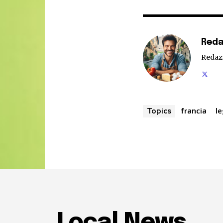
Reda
Redaz
francia
l
Topics
Local News