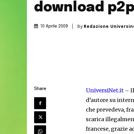
download p2
By
Redazione Universi
10 Aprile 2009
Share
UniversiNet.it
– I
d’autore su intern
che prevedeva, fra 
scarica illegalmen
francese, grazie a