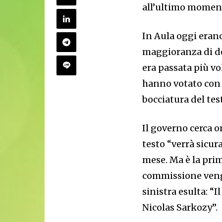
all’ultimo moment
In Aula oggi erano
maggioranza di de
era passata più vo
hanno votato con 
bocciatura del test
Il governo cerca or
testo “verrà sicur
mese. Ma è la prim
commissione venga
sinistra esulta: “
Nicolas Sarkozy”.