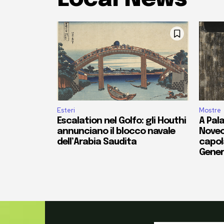
Esteri
Mostre
Escalation nel Golfo: gli Houthi
A Pala
annunciano il blocco navale
Novec
dell’Arabia Saudita
capola
Gener