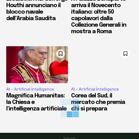
Houthi annunciano il
arriva il Novecento
blocco navale
italiano: oltre 50
dell’Arabia Saudita
capolavori dalla
Collezione Generali in
mostra a Roma
AI - Artificial Intelligence
AI - Artificial Intelligence
Magnifica Humanitas:
Corea del Sud, il
la Chiesa e
mercato che premia
l’intelligenza artificiale
chi si prepara
foot top