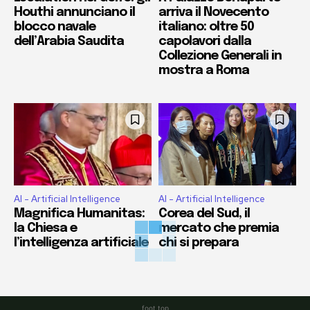
Houthi annunciano il
arriva il Novecento
blocco navale
italiano: oltre 50
dell’Arabia Saudita
capolavori dalla
Collezione Generali in
mostra a Roma
AI - Artificial Intelligence
AI - Artificial Intelligence
Magnifica Humanitas:
Corea del Sud, il
la Chiesa e
mercato che premia
l’intelligenza artificiale
chi si prepara
foot top