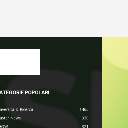
ATEGORIE POPOLARI
iversità & Ricerca
1465
aster News
330
HOW
321