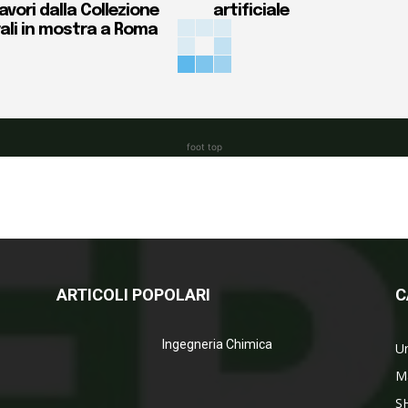
vori dalla Collezione
artificiale
ali in mostra a Roma
foot top
ARTICOLI POPOLARI
C
Ingegneria Chimica
Un
M
S