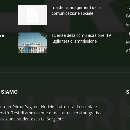
T
master management della
comunicazione sociale
Bo
V
T
a e
scienze della comunicazione: 19
luglio test di ammissione
M
A
 SIAMO
S
turo in Prima Pagina - Notizie e attualità da scuola e
ersità. Test di ammissione e master universitari gratis -
ciazione studentesca La Sorgente