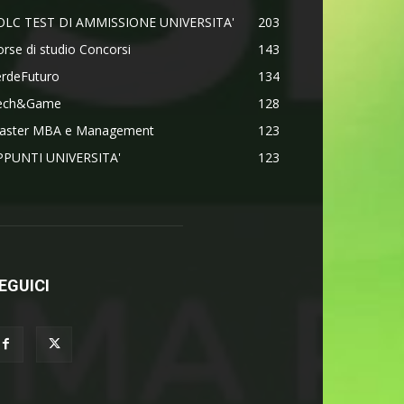
OLC TEST DI AMMISSIONE UNIVERSITA'
203
rse di studio Concorsi
143
erdeFuturo
134
ech&Game
128
aster MBA e Management
123
PPUNTI UNIVERSITA'
123
EGUICI