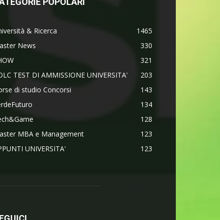
ATEGORIE POPOLARI
iversità & Ricerca
1465
aster News
330
HOW
321
OLC TEST DI AMMISSIONE UNIVERSITA'
203
rse di studio Concorsi
143
erdeFuturo
134
ech&Game
128
aster MBA e Management
123
PPUNTI UNIVERSITA'
123
EGUICI