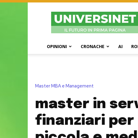
UniversiNet
Magazine
OPINIONI
CRONACHE
AI
RO
Master MBA e Management
master in serv
finanziari per 
piccola e med