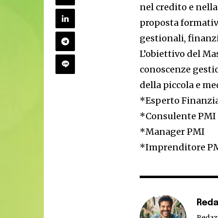
nel credito e nel
proposta formativa
gestionali, finanz
L’obiettivo del Mas
conoscenze gestion
della piccola e m
*Esperto Finanzi
*Consulente PMI
*Manager PMI
*Imprenditore P
Reda
Redaz