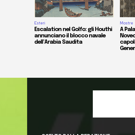
Esteri
Mostre
Escalation nel Golfo: gli Houthi
A Pala
annunciano il blocco navale
Novec
dell’Arabia Saudita
capola
Gener