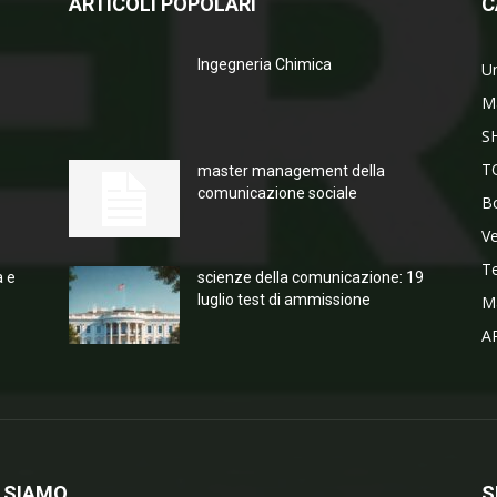
ARTICOLI POPOLARI
C
Ingegneria Chimica
Un
M
S
T
master management della
comunicazione sociale
Bo
V
T
a e
scienze della comunicazione: 19
luglio test di ammissione
M
A
 SIAMO
S