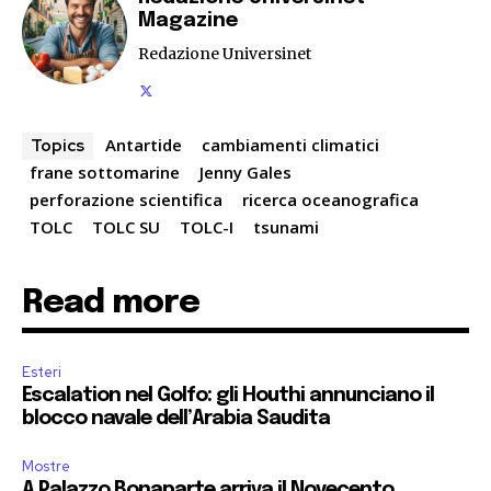
Magazine
Redazione Universinet
Antartide
cambiamenti climatici
Topics
frane sottomarine
Jenny Gales
perforazione scientifica
ricerca oceanografica
TOLC
TOLC SU
TOLC-I
tsunami
Read more
Esteri
Escalation nel Golfo: gli Houthi annunciano il
blocco navale dell’Arabia Saudita
Mostre
A Palazzo Bonaparte arriva il Novecento