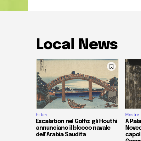
Local News
Esteri
Mostre
Escalation nel Golfo: gli Houthi
A Pala
annunciano il blocco navale
Novec
dell’Arabia Saudita
capola