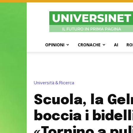
UniversiNet
Magazine
OPINIONI
CRONACHE
AI
RO
Università & Ricerca
Scuola, la Gel
boccia i bidell
«Tornino a pul