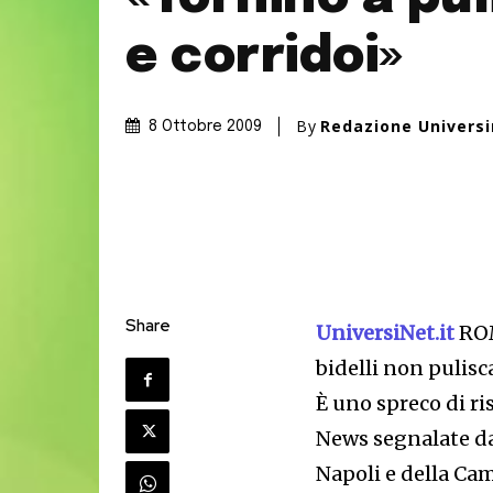
e corridoi»
By
Redazione Univers
8 Ottobre 2009
Share
UniversiNet.it
ROM
bidelli non pulisca
È uno spreco di ri
News segnalate da
Napoli e della Ca