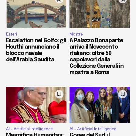
Esteri
Mostre
Escalation nel Golfo: gli
A Palazzo Bonaparte
Houthi annunciano il
arriva il Novecento
blocco navale
italiano: oltre 50
dell’Arabia Saudita
capolavori dalla
Collezione Generali in
mostra a Roma
AI - Artificial Intelligence
AI - Artificial Intelligence
Magnifica Humanitas:
Corea del Sud, il