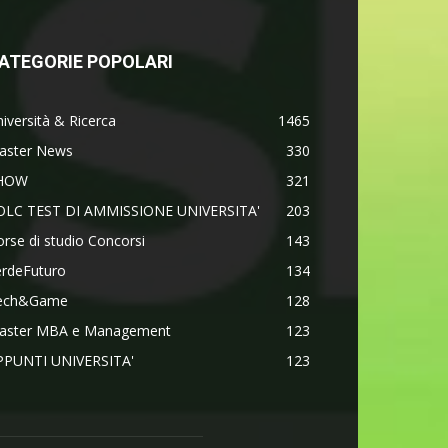
ATEGORIE POPOLARI
iversità & Ricerca
1465
aster News
330
HOW
321
OLC TEST DI AMMISSIONE UNIVERSITA'
203
rse di studio Concorsi
143
erdeFuturo
134
ech&Game
128
aster MBA e Management
123
PPUNTI UNIVERSITA'
123