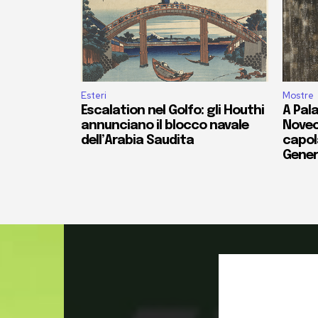
Esteri
Mostre
Escalation nel Golfo: gli Houthi
A Pala
annunciano il blocco navale
Novec
dell’Arabia Saudita
capola
Gener