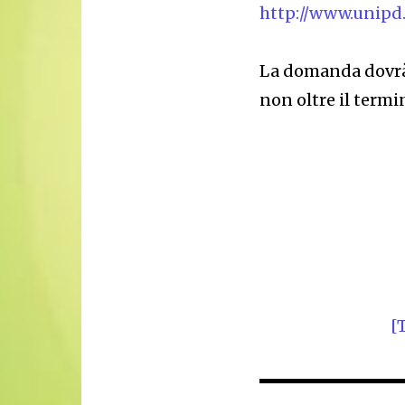
http://www.unipd.
La domanda dovrà 
non oltre il term
[