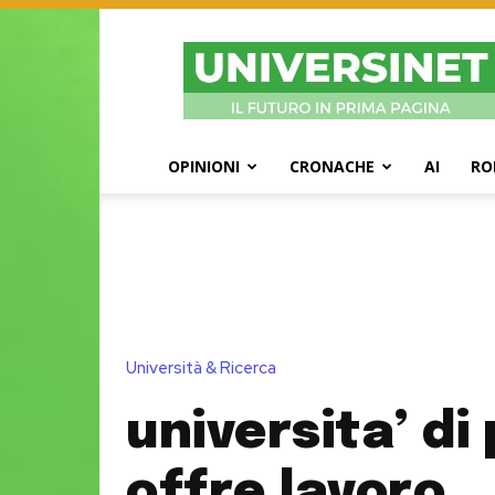
UniversiNet
Magazine
OPINIONI
CRONACHE
AI
RO
Università & Ricerca
universita’ di
offre lavoro