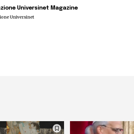
zione Universinet Magazine
ione Universinet