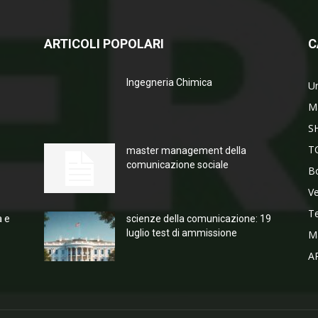
ARTICOLI POPOLARI
C
Ingegneria Chimica
Un
M
S
T
master management della
comunicazione sociale
Bo
V
T
a e
scienze della comunicazione: 19
luglio test di ammissione
M
A