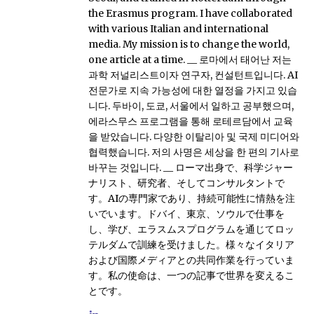
the Erasmus program. I have collaborated
with various Italian and international
media. My mission is to change the world,
one article at a time. __ 로마에서 태어난 저는
과학 저널리스트이자 연구자, 컨설턴트입니다. AI
전문가로 지속 가능성에 대한 열정을 가지고 있습
니다. 두바이, 도쿄, 서울에서 일하고 공부했으며,
에라스무스 프로그램을 통해 로테르담에서 교육
을 받았습니다. 다양한 이탈리아 및 국제 미디어와
협력했습니다. 저의 사명은 세상을 한 편의 기사로
바꾸는 것입니다. __ ローマ出身で、科学ジャー
ナリスト、研究者、そしてコンサルタントで
す。AIの専門家であり、持続可能性に情熱を注
いでいます。ドバイ、東京、ソウルで仕事を
し、学び、エラスムスプログラムを通じてロッ
テルダムで訓練を受けました。様々なイタリア
および国際メディアとの共同作業を行っていま
す。私の使命は、一つの記事で世界を変えるこ
とです。