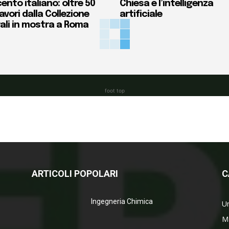
ento italiano: oltre 50
Chiesa e l’intelligenza
vori dalla Collezione
artificiale
ali in mostra a Roma
foot top
ARTICOLI POPOLARI
C
Ingegneria Chimica
Un
M