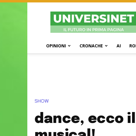
UniversiNet
Magazine
OPINIONI
CRONACHE
AI
RO
SHOW
dance, ecco il
musical!