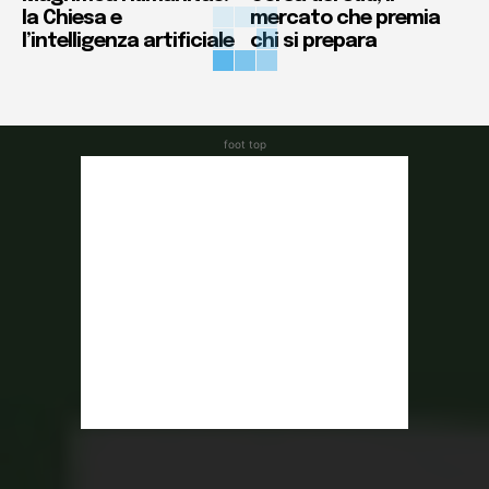
la Chiesa e
mercato che premia
l’intelligenza artificiale
chi si prepara
foot top