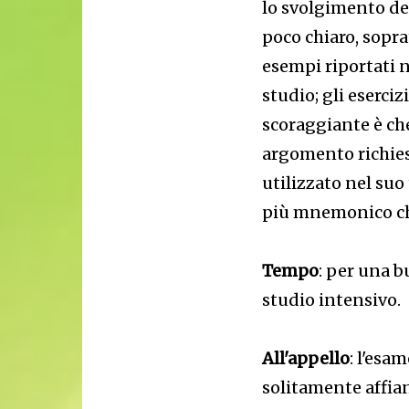
lo svolgimento de
poco chiaro, sopra
esempi riportati 
studio; gli eserci
scoraggiante è che
argomento richie
utilizzato nel su
più mnemonico ch
Tempo
: per una 
studio intensivo.
All'appello
: l'esa
solitamente affia