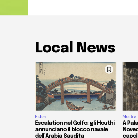
Local News
Esteri
Mostre
Escalation nel Golfo: gli Houthi
A Pala
annunciano il blocco navale
Novec
dell’Arabia Saudita
capola