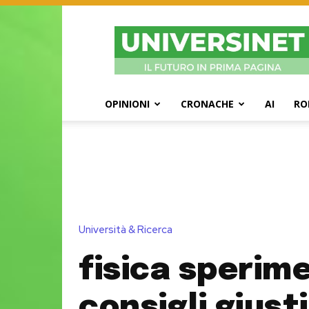
UniversiNet
Magazine
OPINIONI
CRONACHE
AI
RO
Università & Ricerca
fisica sperime
consigli giusti