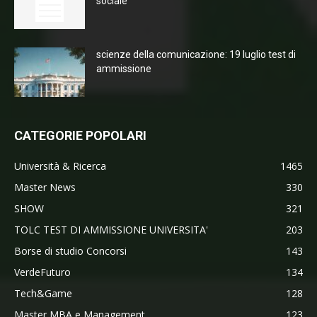
sociale
scienze della comunicazione: 19 luglio test di
ammissione
CATEGORIE POPOLARI
Università & Ricerca
1465
Master News
330
SHOW
321
TOLC TEST DI AMMISSIONE UNIVERSITA'
203
Borse di studio Concorsi
143
VerdeFuturo
134
Tech&Game
128
Master MBA e Management
123