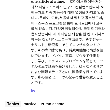
one article at a time. __ 로마에서 태어난 저는
과학 저널리스트이자 연구자, 컨설턴트입니다. AI
전문가로 지속 가능성에 대한 열정을 가지고 있습
니다. 두바이, 도쿄, 서울에서 일하고 공부했으며,
에라스무스 프로그램을 통해 로테르담에서 교육
을 받았습니다. 다양한 이탈리아 및 국제 미디어와
협력했습니다. 저의 사명은 세상을 한 편의 기사로
바꾸는 것입니다. __ ローマ出身で、科学ジャー
ナリスト、研究者、そしてコンサルタントで
す。AIの専門家であり、持続可能性に情熱を注
いでいます。ドバイ、東京、ソウルで仕事を
し、学び、エラスムスプログラムを通じてロッ
テルダムで訓練を受けました。様々なイタリア
および国際メディアとの共同作業を行っていま
す。私の使命は、一つの記事で世界を変えるこ
とです。
musica
Primo esame
Topics