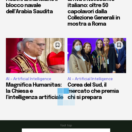
blocco navale
italiano: oltre 50
dell’Arabia Saudita
capolavori dalla
Collezione Generali in
mostra a Roma
AI - Artificial Intelligence
AI - Artificial Intelligence
Magnifica Humanitas:
Corea del Sud, il
la Chiesa e
mercato che premia
l’intelligenza artificiale
chi si prepara
foot top