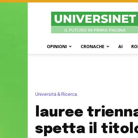
UniversiNet
Magazine
OPINIONI
CRONACHE
AI
RO
Università & Ricerca
lauree trienna
spetta il titol