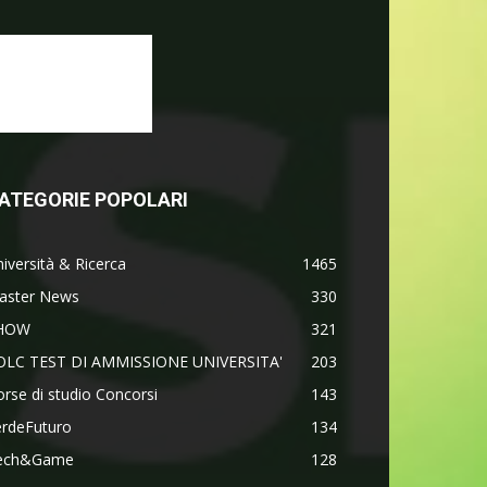
ATEGORIE POPOLARI
iversità & Ricerca
1465
aster News
330
HOW
321
OLC TEST DI AMMISSIONE UNIVERSITA'
203
rse di studio Concorsi
143
erdeFuturo
134
ech&Game
128