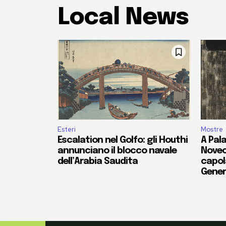
Local News
Esteri
Mostre
Escalation nel Golfo: gli Houthi
A Pala
annunciano il blocco navale
Novec
dell’Arabia Saudita
capola
Gener