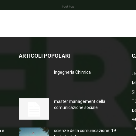
foot top
ARTICOLI POPOLARI
C
Ingegneria Chimica
Un
M
S
T
master management della
comunicazione sociale
Bo
V
T
a e
scienze della comunicazione: 19