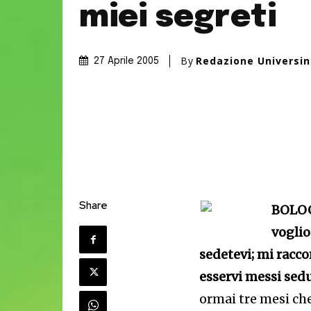
miei segreti
By
Redazione Universi
27 Aprile 2005
Share
BOLOGN
voglio
sedetevi; mi racc
esservi messi sedu
ormai tre mesi che