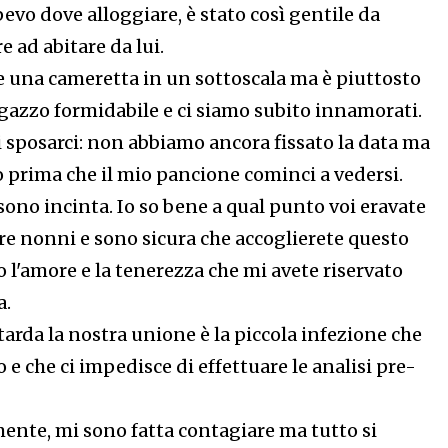
evo dove alloggiare, è stato così gentile da
 ad abitare da lui.
he una cameretta in un sottoscala ma è piuttosto
agazzo formidabile e ci siamo subito innamorati.
 sposarci: non abbiamo ancora fissato la data ma
o prima che il mio pancione cominci a vedersi.
, sono incinta. Io so bene a qual punto voi eravate
re nonni e sono sicura che accoglierete questo
 l'amore e la tenerezza che mi avete riservato
a.
itarda la nostra unione è la piccola infezione che
o e che ci impedisce di effettuare le analisi pre-
mente, mi sono fatta contagiare ma tutto si