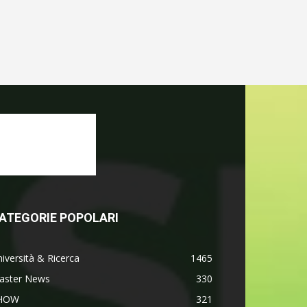
ATEGORIE POPOLARI
iversità & Ricerca
1465
aster News
330
HOW
321