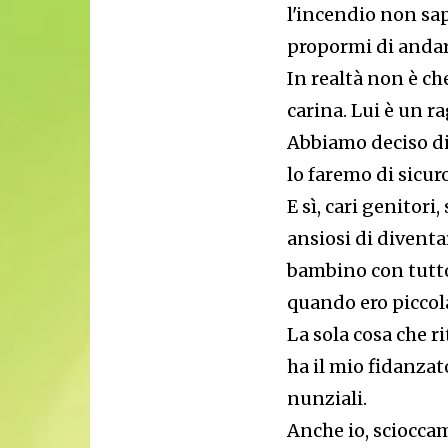
l'incendio non sap
propormi di andare
In realtà non è c
carina. Lui è un r
Abbiamo deciso di
lo faremo di sicur
E sì, cari genitori
ansiosi di diventa
bambino con tutto
quando ero piccol
La sola cosa che r
ha il mio fidanzat
nunziali.
Anche io, sciocca