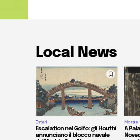
Local News
Esteri
Mostre
Escalation nel Golfo: gli Houthi
A Pala
annunciano il blocco navale
Novec