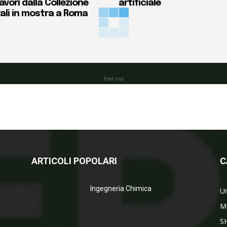
vori dalla Collezione
artificiale
ali in mostra a Roma
foot top
ARTICOLI POPOLARI
C
Ingegneria Chimica
Un
M
S